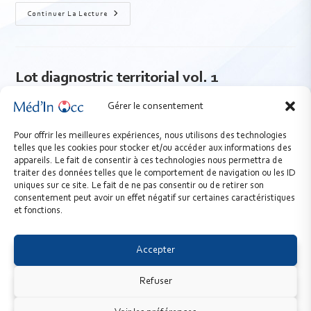
Continuer La Lecture
Lot diagnostric territorial vol. 1
Gérer le consentement
admin
11/08/2025
Pour offrir les meilleures expériences, nous utilisons des technologies
telles que les cookies pour stocker et/ou accéder aux informations des
diagnostic territorial, besoins et offre de santé, lot
appareils. Le fait de consentir à ces technologies nous permettra de
traiter des données telles que le comportement de navigation ou les ID
uniques sur ce site. Le fait de ne pas consentir ou de retirer son
Continuer La Lecture
consentement peut avoir un effet négatif sur certaines caractéristiques
et fonctions.
Accepter
Refuser
© Méd'In Occ 2026 - URPS Médecins Libéraux d’Occitanie -