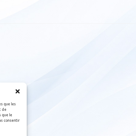
es que les
t de
 que le
as consentir