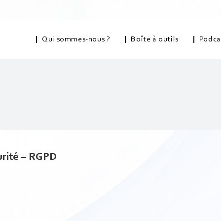
Qui sommes-nous ?
Boîte à outils
Podca
urité – RGPD