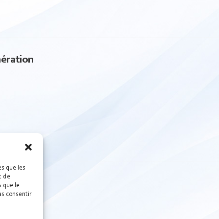
ération
es que les
t de
 que le
as consentir