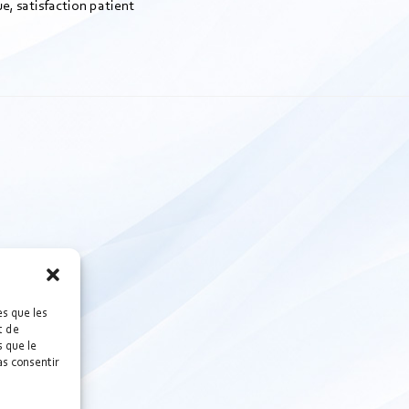
e, satisfaction patient
es que les
t de
 que le
as consentir