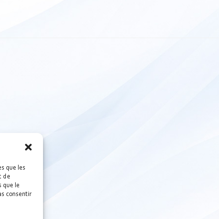
es que les
t de
 que le
as consentir