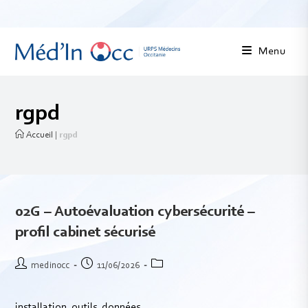
Menu
rgpd
Accueil
|
rgpd
02G – Autoévaluation cybersécurité –
profil cabinet sécurisé
medinocc
11/06/2026
installation, outils, données