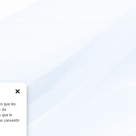
es que les
t de
 que le
as consentir