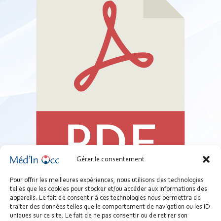
Gérer le consentement
01A - Outil - Les obligations fiscales et comptables médecin
Pour offrir les meilleures expériences, nous utilisons des technologies
telles que les cookies pour stocker et/ou accéder aux informations des
entrepreneur individuel.pdf
appareils. Le fait de consentir à ces technologies nous permettra de
205.28 KB
traiter des données telles que le comportement de navigation ou les ID
uniques sur ce site. Le fait de ne pas consentir ou de retirer son