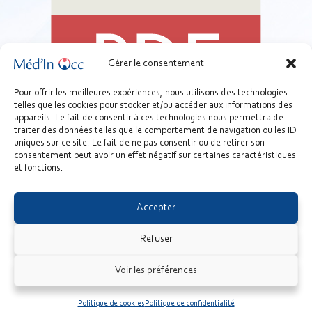
Gérer le consentement
Pour offrir les meilleures expériences, nous utilisons des technologies
telles que les cookies pour stocker et/ou accéder aux informations des
02 - Support - Maintenance du cabinet médical.pdf
appareils. Le fait de consentir à ces technologies nous permettra de
undefined
traiter des données telles que le comportement de navigation ou les ID
uniques sur ce site. Le fait de ne pas consentir ou de retirer son
Télécharger
consentement peut avoir un effet négatif sur certaines caractéristiques
et fonctions.
dossiers
gestion
maintenance
Accepter
Refuser
© Méd'In Occ 2026 - URPS Médecins Libéraux d’Occitanie -
Voir les préférences
www.medecin-occitanie.org
|
Mentions légales
|
Politique de
confidentialité
|
Cookies
|
Newsletter
| Réalisation :
Sitcom
SOFTWARE
Politique de cookies
Politique de confidentialité