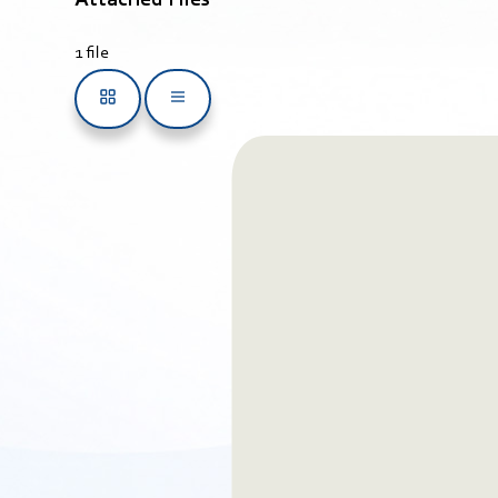
Attached Files
1 file