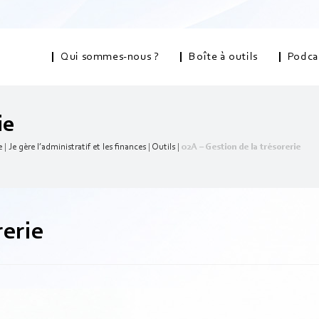
Qui sommes-nous ?
Boîte à outils
Podca
ie
e
|
Je gère l’administratif et les finances
|
Outils
|
02A – Gestion de la trésorerie
rerie