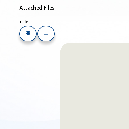
Attached Files
1 file