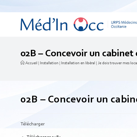
02B – Concevoir un cabinet 
Accueil
|
Installation
|
Installation en libéral
|
Je dois trouver mes loc
02B – Concevoir un cabin
Télécharger