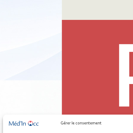
Gérer le consentement
02B - Outil - Concevoir un cabinet écoresponsable.pdf