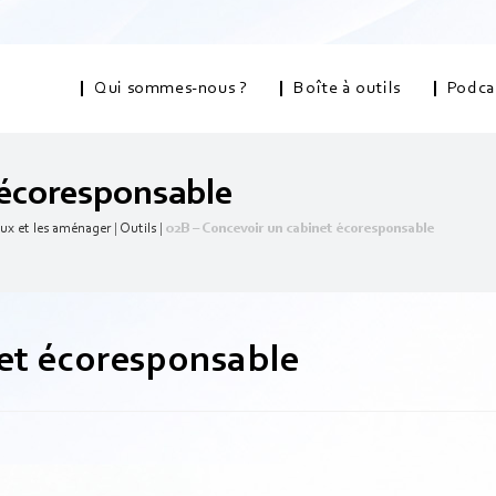
Qui sommes-nous ?
Boîte à outils
Podca
écoresponsable
aux et les aménager
|
Outils
|
02B – Concevoir un cabinet écoresponsable
et écoresponsable