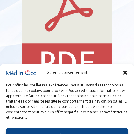
Gérer le consentement
02B - Outil - Fiche métier médecin spécialiste en médecine
Pour offrir les meilleures expériences, nous utilisons des technologies
telles que les cookies pour stocker et/ou accéder aux informations des
généraliste.pdf
appareils. Le fait de consentir à ces technologies nous permettra de
125.01 KB
traiter des données telles que le comportement de navigation ou les ID
uniques sur ce site. Le fait de ne pas consentir ou de retirer son
Télécharger
consentement peut avoir un effet négatif sur certaines caractéristiques
et fonctions.
médecin généraliste
métier
outils
projet