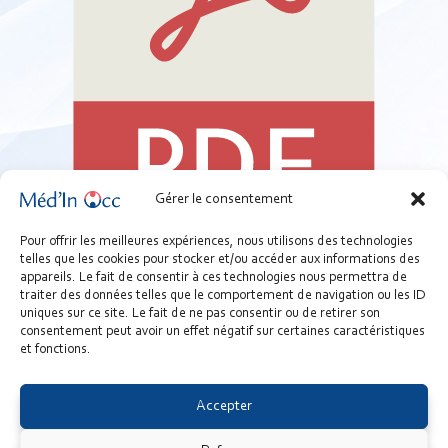
Gérer le consentement
04 - Support - Je souhaite constituer ou m'engager dans une
Pour offrir les meilleures expériences, nous utilisons des technologies
telles que les cookies pour stocker et/ou accéder aux informations des
SCM.pdf
appareils. Le fait de consentir à ces technologies nous permettra de
539.85 KB
traiter des données telles que le comportement de navigation ou les ID
uniques sur ce site. Le fait de ne pas consentir ou de retirer son
Télécharger
consentement peut avoir un effet négatif sur certaines caractéristiques
et fonctions.
dossiers
projet
scm
Accepter