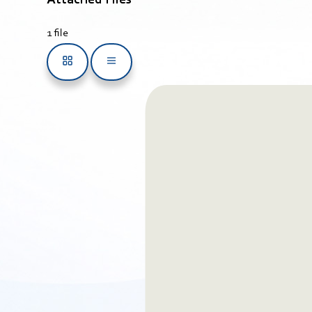
Attached Files
1 file