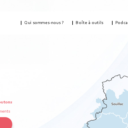
Qui sommes-nous ?
Boîte à outils
Podca
boutons
ments