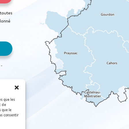
 toutes
rdonné
 -
es que les
t de
 que le
as consentir