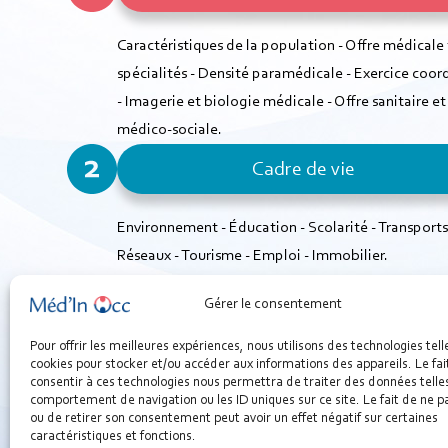
Caractéristiques de la population - Offre médicale
spécialités - Densité paramédicale - Exercice coo
- Imagerie et biologie médicale - Offre sanitaire et
médico-sociale.
Cadre de vie
Environnement - Éducation - Scolarité - Transports
Réseaux - Tourisme - Emploi - Immobilier.
Gérer le consentement
Je souhaite être contacté
Pour offrir les meilleures expériences, nous utilisons des technologies tell
Pour un diagnostic personnalisé pour un projet
cookies pour stocker et/ou accéder aux informations des appareils. Le fai
consentir à ces technologies nous permettra de traiter des données telles
d’installation sur un bassin de vie​.
comportement de navigation ou les ID uniques sur ce site. Le fait de ne p
ou de retirer son consentement peut avoir un effet négatif sur certaines
caractéristiques et fonctions.