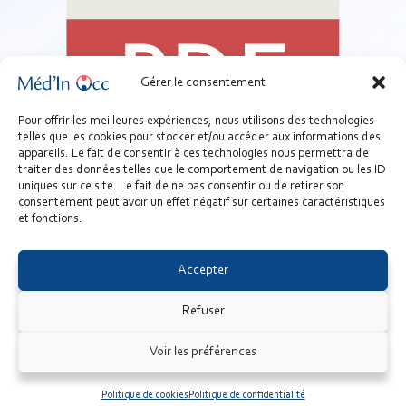
Gérer le consentement
Pour offrir les meilleures expériences, nous utilisons des technologies
telles que les cookies pour stocker et/ou accéder aux informations des
05 - Support - Installer une chambre blanche.pdf
appareils. Le fait de consentir à ces technologies nous permettra de
270.5 KB
traiter des données telles que le comportement de navigation ou les ID
uniques sur ce site. Le fait de ne pas consentir ou de retirer son
Télécharger
consentement peut avoir un effet négatif sur certaines caractéristiques
et fonctions.
dossiers
gestion
prestataires
travaux
Accepter
Refuser
© Méd'In Occ 2026 - URPS Médecins Libéraux d’Occitanie -
Voir les préférences
www.medecin-occitanie.org
|
Mentions légales
|
Politique de
confidentialité
|
Cookies
|
Newsletter
| Réalisation :
Sitcom
SOFTWARE
Politique de cookies
Politique de confidentialité