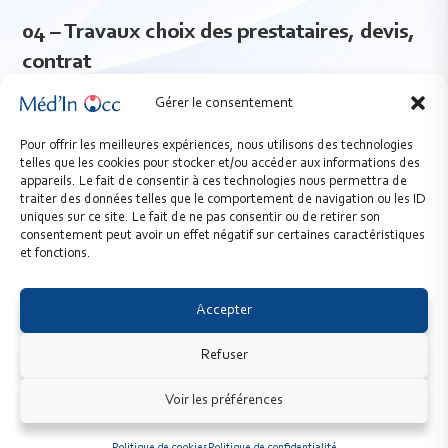
04 – Travaux choix des prestataires, devis,
contrat
Gérer le consentement
admin
06/09/2024
Pour offrir les meilleures expériences, nous utilisons des technologies
telles que les cookies pour stocker et/ou accéder aux informations des
gestion, dossiers
appareils. Le fait de consentir à ces technologies nous permettra de
traiter des données telles que le comportement de navigation ou les ID
uniques sur ce site. Le fait de ne pas consentir ou de retirer son
Continuer La Lecture
consentement peut avoir un effet négatif sur certaines caractéristiques
et fonctions.
Accepter
Refuser
© Méd'In Occ 2026 - URPS Médecins Libéraux d’Occitanie -
Voir les préférences
www.medecin-occitanie.org
|
Mentions légales
|
Politique de
confidentialité
|
Cookies
|
Newsletter
| Réalisation :
Sitcom